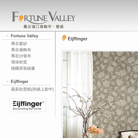
Fortune Valley
Eijffinger
喬谷窗紗
喬谷傢飾布
喬谷沙發布
環保材質
德國原裝線簾
Eijffinger
最新款壁紙(持續上架中)