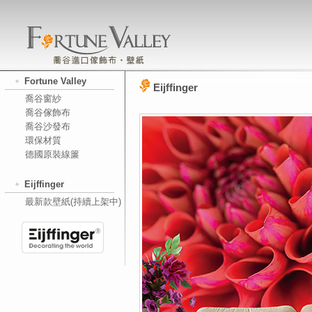
Fortune Valley
Eijffinger
喬谷窗紗
喬谷傢飾布
喬谷沙發布
環保材質
德國原裝線簾
Eijffinger
最新款壁紙(持續上架中)