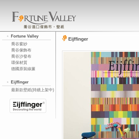
Fortune Valley
Eijffinger
喬谷窗紗
喬谷傢飾布
喬谷沙發布
環保材質
德國原裝線簾
Eijffinger
最新款壁紙(持續上架中)