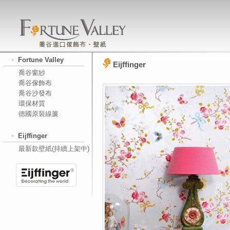
Fortune Valley
Eijffinger
喬谷窗紗
喬谷傢飾布
喬谷沙發布
環保材質
德國原裝線簾
Eijffinger
最新款壁紙(持續上架中)