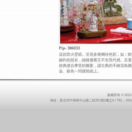
Pip- 386033
這款防火壁紙。呈現多種獨特色彩，如：鮮
婉約的甜灰，細緻優雅又不失現代感。且運
經典揉合摩登的圖案，讓古典的手繪花鳥圖
金、銀色一同躍然紙上。
版權所有 © 2010 
地址：新北市中和區中山路二段351號2樓之6 / TEL：(02)3234-9